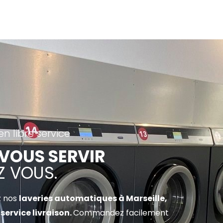
n libre service
 VOUS SERVIR
Z VOUS.
z nos
laveries automatiques à Marseille,
e
service livraison
.
Commandez facilement