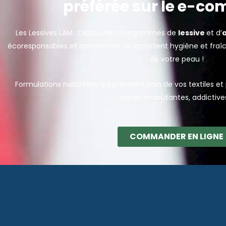
préférée sur le e-co
Les Lessives LAM : Découvrez nos gammes de
lessive
et d’
écoresponsables et concentrés. Ils apportent hygiène et fraîch
de votre peau !
Formulations naturelles qui prennent soin de vos textiles e
notes envoûtantes, addictive
COMMANDER EN LIGNE