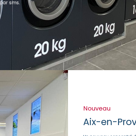
 par sms.
Nouveau
Aix-en-Prov