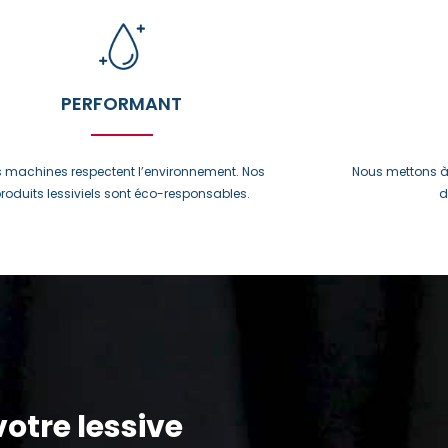
PERFORMANT
 machines respectent l’environnement. Nos
Nous mettons à 
roduits lessiviels sont éco-responsables.
d
otre lessive