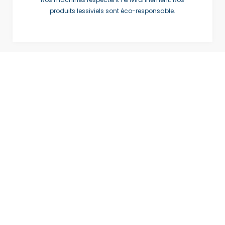
produits lessiviels sont éco-responsable.
NOUVEAUTÉ : Retrouvez
votre lessive préférée sur le
e-commerce !
Les Lessives LAM : Découvrez nos gammes de
lessive
et