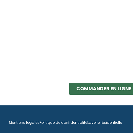
NOUVEAUTÉ : Retrouvez v
préférée sur le e-co
Les Lessives LAM : Découvrez nos gammes de
lessive
et d’
écoresponsables et concentrés. Ils apportent hygiène et fraîch
de votre peau !
Formulations naturelles qui prennent soin de vos textiles e
notes envoûtantes, addictive
COMMANDER EN LIGNE
Mentions légales
Politique de confidentialité
Laverie résidentielle