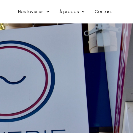
Nos laveries
À propos
Contact