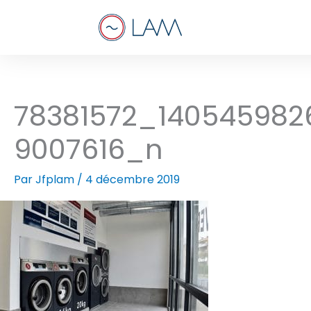
Aller
au
contenu
78381572_140545982
9007616_n
Par
Jfplam
/
4 décembre 2019