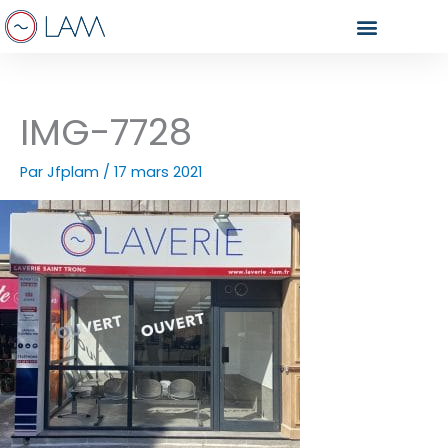
Aller
au
contenu
IMG-7728
Par
Jfplam
/
17 mars 2021