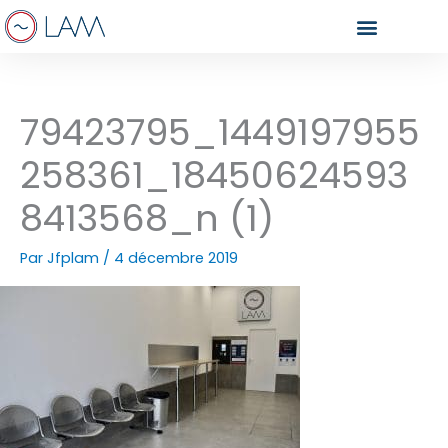
Aller
au
contenu
79423795_1449197955
258361_18450624593
8413568_n (1)
Par
Jfplam
/
4 décembre 2019