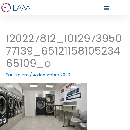
Aller
au
contenu
120227812_1012973950
77139_65121158105234
65109_o
Par
Jfplam
/
4 décembre 2020