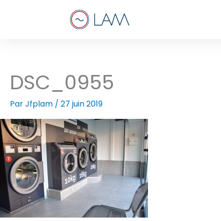
Aller
au
contenu
DSC_0955
Par
Jfplam
/
27 juin 2019