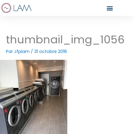
Aller
au
contenu
thumbnail_img_1056
Par
Jfplam
/
31 octobre 2016