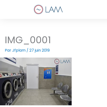
Aller
au
contenu
IMG_0001
Par
Jfplam
/
27 juin 2019