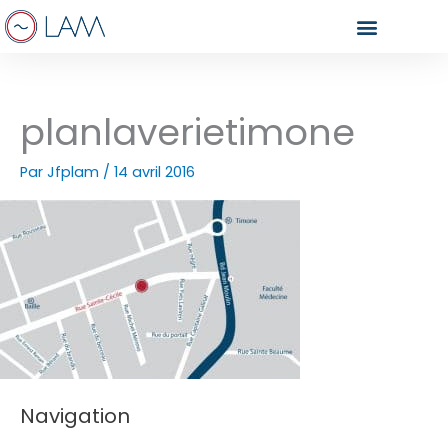
Aller
au
contenu
planlaverietimone
Par
Jfplam
/
14 avril 2016
Navigation