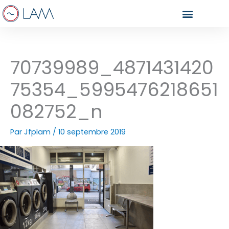
Aller
au
contenu
70739989_4871431420
75354_5995476218651
082752_n
Par
Jfplam
/
10 septembre 2019