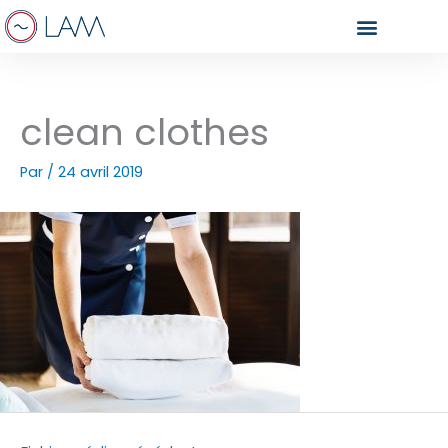
Aller
au
contenu
clean clothes
Par
/
24 avril 2019