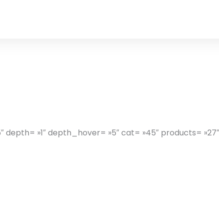
5″ depth= »1″ depth_hover= »5″ cat= »45″ products= »27