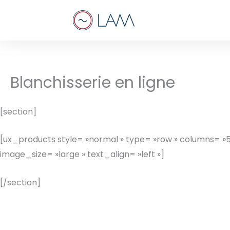
Aller
au
contenu
Blanchisserie en ligne
[section]
[ux_products style= »normal » type= »row » columns= »
image_size= »large » text_align= »left »]
[/section]